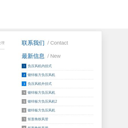
联系我们
/ Contact
处理
最新信息
/ New
负压风机内挂式
镀锌板方负压风机
负压风机外挂式
镀锌板方负压风机
镀锌板方负压风机2
镀锌板方负压风机
矩形角铁风管