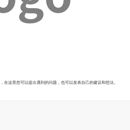
，在这里您可以提出遇到的问题，也可以发表自己的建议和想法。