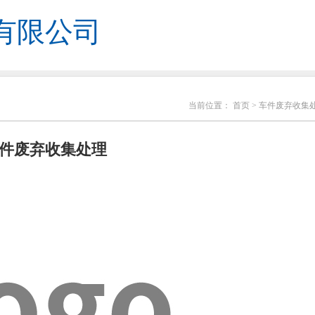
有限公司
当前位置：
首页
> 车件废弃收集
件废弃收集处理