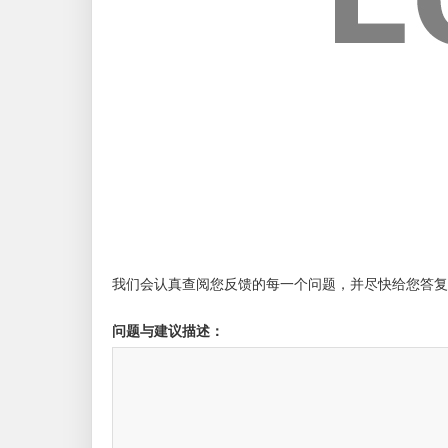
我们会认真查阅您反馈的每一个问题，并尽快给您答复
问题与建议描述：