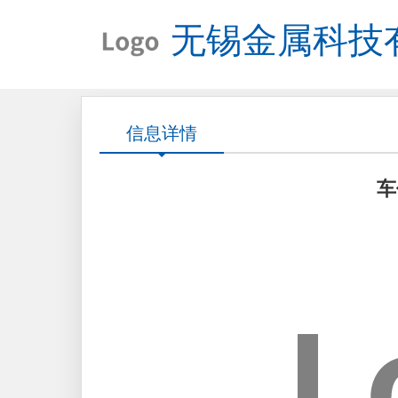
无锡金属科技
信息详情
车