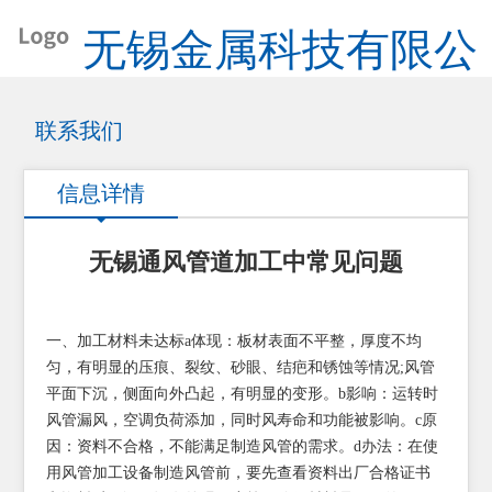
无锡金属科技有限公
司
联系我们
信息详情
无锡通风管道加工中常见问题
一、加工材料未达标a体现：板材表面不平整，厚度不均
匀，有明显的压痕、裂纹、砂眼、结疤和锈蚀等情况;风管
平面下沉，侧面向外凸起，有明显的变形。b影响：运转时
风管漏风，空调负荷添加，同时风寿命和功能被影响。c原
因：资料不合格，不能满足制造风管的需求。d办法：在使
用风管加工设备制造风管前，要先查看资料出厂合格证书