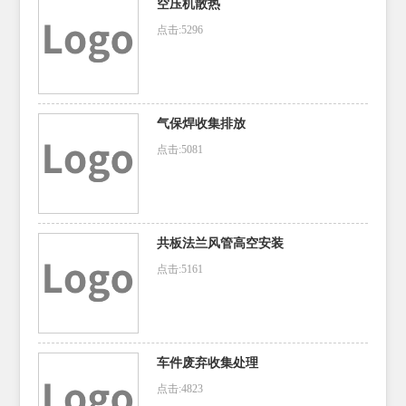
空压机散热
点击:5296
气保焊收集排放
点击:5081
共板法兰风管高空安装
点击:5161
车件废弃收集处理
点击:4823