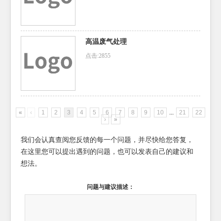
高温废气处理
点击:2855
«
‹
1
2
3
4
5
6
7
8
9
10
...
21
22
›
»
我们会认真查阅您反馈的每一个问题，并尽快给您答复，
在这里您可以提出遇到的问题，也可以发表自己的建议和
想法。
问题与建议描述：