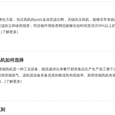
净化方面，负压风机的pet白金涂层滤尘网，无锡负压风机，能够非常有效
滤灰尘和啥死细君；而且银纤维除君网也能够在短时间里消灭99%以上
[了解更多]
风机如何选择
排烟风机是一种工业设备，能迅速排出来餐厅厨房食品生产生产加工整个
厨房排烟蒸气。该机器设备具备优质的耐温性和高效率。厨房排烟风机有
…[了解更多]
原则