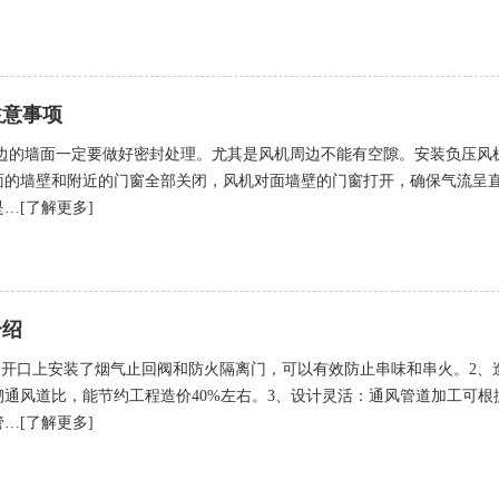
注意事项
边的墙面一定要做好密封处理。尤其是风机周边不能有空隙。安装负压风
面的墙壁和附近的门窗全部关闭，风机对面墙壁的门窗打开，确保气流呈
…[了解更多]
介绍
的开口上安装了烟气止回阀和防火隔离门，可以有效防止串味和串火。2、
通风道比，能节约工程造价40%左右。3、设计灵活：通风管道加工可根
…[了解更多]