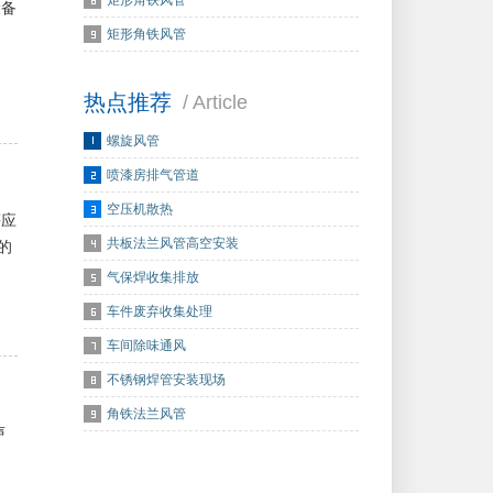
矩形角铁风管
设备
矩形角铁风管
热点推荐
/ Article
螺旋风管
喷漆房排气管道
空压机散热
等应
共板法兰风管高空安装
的
气保焊收集排放
车件废弃收集处理
车间除味通风
不锈钢焊管安装现场
角铁法兰风管
声
、