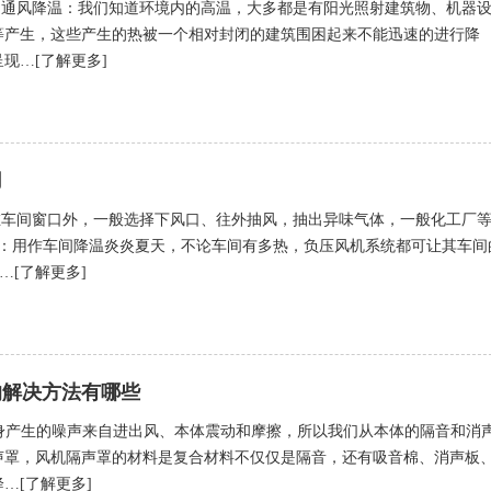
，通风降温：我们知道环境内的高温，大多都是有阳光照射建筑物、机器
等产生，这些产生的热被一个相对封闭的建筑围困起来不能迅速的进行降
现…[了解更多]
用
在车间窗口外，一般选择下风口、往外抽风，抽出异味气体，一般化工厂
用：用作车间降温炎炎夏天，不论车间有多热，负压风机系统都可让其车间
…[了解更多]
的解决方法有哪些
本身产生的噪声来自进出风、本体震动和摩擦，所以我们从本体的隔音和消
声罩，风机隔声罩的材料是复合材料不仅仅是隔音，还有吸音棉、消声板
…[了解更多]