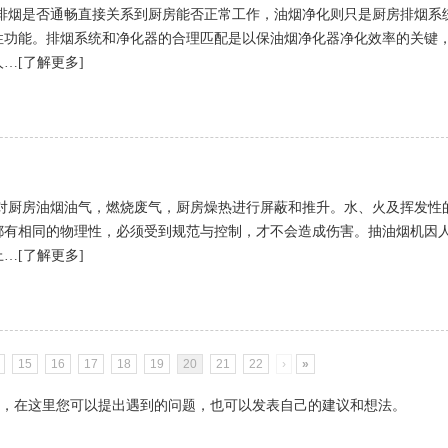
排烟是否通畅直接关系到厨房能否正常工作，油烟净化则只是厨房排烟系
性功能。排烟系统和净化器的合理匹配是以保油烟净化器净化效率的关键
…[了解更多]
对厨房油烟油气，燃烧废气，厨房燥热进行屏蔽和推升。水、火及挥发性
都有相同的物理性，必须受到规范与控制，才不会造成伤害。抽油烟机因
…[了解更多]
15
16
17
18
19
20
21
22
›
»
，在这里您可以提出遇到的问题，也可以发表自己的建议和想法。